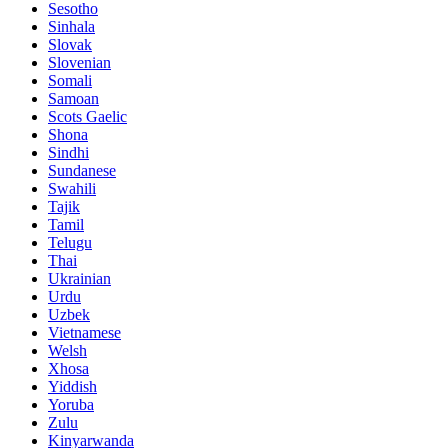
Sesotho
Sinhala
Slovak
Slovenian
Somali
Samoan
Scots Gaelic
Shona
Sindhi
Sundanese
Swahili
Tajik
Tamil
Telugu
Thai
Ukrainian
Urdu
Uzbek
Vietnamese
Welsh
Xhosa
Yiddish
Yoruba
Zulu
Kinyarwanda