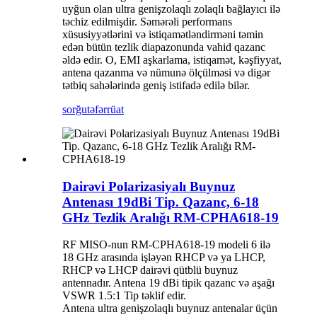
uyğun olan ultra genişzolaqlı zolaqlı bağlayıcı ilə
təchiz edilmişdir. Səmərəli performans
xüsusiyyətlərini və istiqamətləndirməni təmin
edən bütün tezlik diapazonunda vahid qazanc
əldə edir. O, EMI aşkarlama, istiqamət, kəşfiyyat,
antena qazanma və nümunə ölçülməsi və digər
tətbiq sahələrində geniş istifadə edilə bilər.
sorğu
təfərrüat
Dairəvi Polarizasiyalı Buynuz
Antenası 19dBi Tip. Qazanc, 6-18
GHz Tezlik Aralığı RM-CPHA618-19
RF MISO-nun RM-CPHA618-19 modeli 6 ilə
18 GHz arasında işləyən RHCP və ya LHCP,
RHCP və LHCP dairəvi qütblü buynuz
antennadır. Antena 19 dBi tipik qazanc və aşağı
VSWR 1.5:1 Tip təklif edir.
Antena ultra genişzolaqlı buynuz antenalar üçün