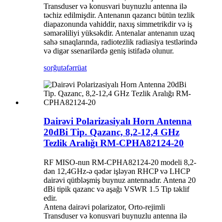
Transduser və konusvari buynuzlu antenna ilə
təchiz edilmişdir. Antenanın qazancı bütün tezlik
diapazonunda vahiddir, naxış simmetrikdir və iş
səmərəliliyi yüksəkdir. Antenalar antenanın uzaq
sahə sınaqlarında, radiotezlik radiasiya testlərində
və digər ssenarilərdə geniş istifadə olunur.
sorğu
təfərrüat
Dairəvi Polarizasiyalı Horn Antenna
20dBi Tip. Qazanc, 8,2-12,4 GHz
Tezlik Aralığı RM-CPHA82124-20
RF MISO-nun RM-CPHA82124-20 modeli 8,2-
dən 12,4GHz-ə qədər işləyən RHCP və LHCP
dairəvi qütbləşmiş buynuz antennadır. Antena 20
dBi tipik qazanc və aşağı VSWR 1.5 Tip təklif
edir.
Antena dairəvi polarizator, Orto-rejimli
Transduser və konusvari buynuzlu antenna ilə