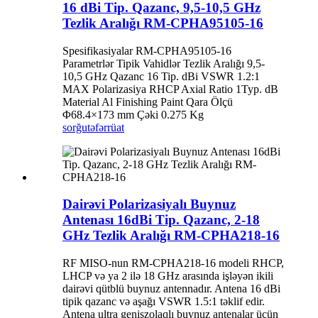
16 dBi Tip. Qazanc, 9,5-10,5 GHz
Tezlik Aralığı RM-CPHA95105-16
Spesifikasiyalar RM-CPHA95105-16
Parametrlər Tipik Vahidlər Tezlik Aralığı 9,5-
10,5 GHz Qazanc 16 Tip. dBi VSWR 1.2:1
MAX Polarizasiya RHCP Axial Ratio 1Typ. dB
Material Al Finishing Paint Qara Ölçü
Φ68.4×173 mm Çəki 0.275 Kg
sorğu
təfərrüat
Dairəvi Polarizasiyalı Buynuz
Antenası 16dBi Tip. Qazanc, 2-18
GHz Tezlik Aralığı RM-CPHA218-16
RF MISO-nun RM-CPHA218-16 modeli RHCP,
LHCP və ya 2 ilə 18 GHz arasında işləyən ikili
dairəvi qütblü buynuz antennadır. Antena 16 dBi
tipik qazanc və aşağı VSWR 1.5:1 təklif edir.
Antena ultra genişzolaqlı buynuz antenalar üçün