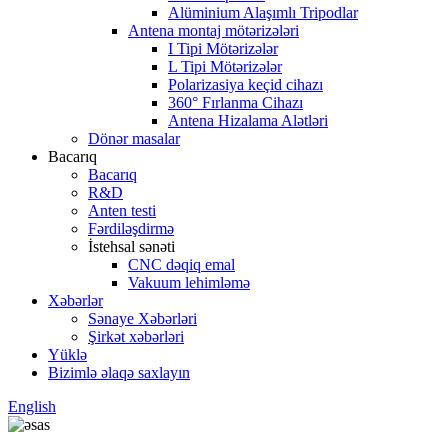
Alüminium Alaşımlı Tripodlar
Antena montaj mötərizələri
I Tipi Mötərizələr
L Tipi Mötərizələr
Polarizasiya keçid cihazı
360° Fırlanma Cihazı
Antena Hizalama Alətləri
Dönər masalar
Bacarıq
Bacarıq
R&D
Anten testi
Fərdiləşdirmə
İstehsal sənəti
CNC dəqiq emal
Vakuum lehimləmə
Xəbərlər
Sənaye Xəbərləri
Şirkət xəbərləri
Yüklə
Bizimlə əlaqə saxlayın
English