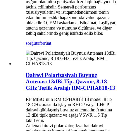
uyğun olan ultra genişzolaqlı zolaqlı bağlayıcı ilə
təchiz edilmişdir. Səmərəli performans
xüsusiyyətlərini və istiqamətləndirməni təmin
edən bütün tezlik diapazonunda vahid qazanc
əldə edir. O, EMI aşkarlama, istiqamət, kəşfiyyat,
antena qazanma və nümunə ölçülməsi və digər
tətbiq sahələrində geniş istifadə edilə bilər.
sorğu
təfərrüat
Dairəvi Polarizasiyalı Buynuz
Antenası 13dBi Tip. Qazanc, 8-18
GHz Tezlik Aralığı RM-CPHA818-13
RF MISO-nun RM-CPHA818-13 modeli 8 ilə
18 GHz arasında işləyən RHCP və ya LHCP
dairəvi qütbləşmiş buynuz antennadır. Antenna
13 dBi tipik qazanc və aşağı VSWR 1,5 Tip
təklif edir.
Antena dairəvi polarizator, kvadrat dairəvi
polarizator və konusvari buynuzlu antenna ilə