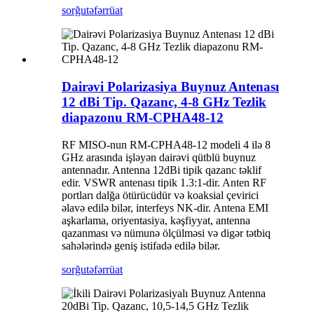
sorğu
təfərrüat
Dairəvi Polarizasiya Buynuz Antenası
12 dBi Tip. Qazanc, 4-8 GHz Tezlik
diapazonu RM-CPHA48-12
RF MISO-nun RM-CPHA48-12 modeli 4 ilə 8
GHz arasında işləyən dairəvi qütblü buynuz
antennadır. Antenna 12dBi tipik qazanc təklif
edir. VSWR antenası tipik 1.3:1-dir. Anten RF
portları dalğa ötürücüdür və koaksial çevirici
əlavə edilə bilər, interfeys NK-dir. Antena EMI
aşkarlama, oriyentasiya, kəşfiyyat, antenna
qazanması və nümunə ölçülməsi və digər tətbiq
sahələrində geniş istifadə edilə bilər.
sorğu
təfərrüat