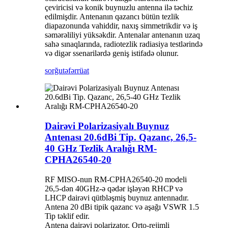
çeviricisi və konik buynuzlu antenna ilə təchiz
edilmişdir. Antenanın qazancı bütün tezlik
diapazonunda vahiddir, naxış simmetrikdir və iş
səmərəliliyi yüksəkdir. Antenalar antenanın uzaq
sahə sınaqlarında, radiotezlik radiasiya testlərində
və digər ssenarilərdə geniş istifadə olunur.
sorğu
təfərrüat
Dairəvi Polarizasiyalı Buynuz
Antenası 20.6dBi Tip. Qazanc, 26,5-
40 GHz Tezlik Aralığı RM-
CPHA26540-20
RF MISO-nun RM-CPHA26540-20 modeli
26,5-dən 40GHz-ə qədər işləyən RHCP və
LHCP dairəvi qütbləşmiş buynuz antennadır.
Antena 20 dBi tipik qazanc və aşağı VSWR 1.5
Tip təklif edir.
Antena dairəvi polarizator, Orto-rejimli