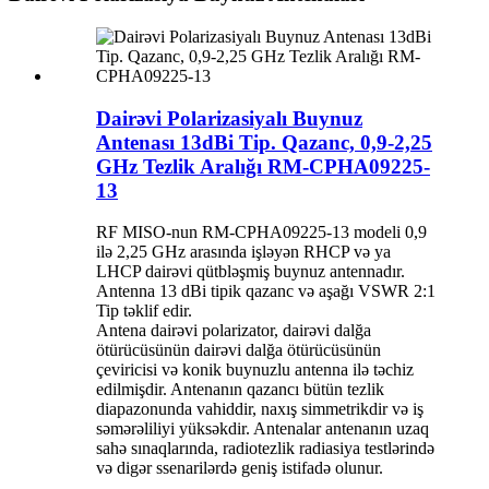
Dairəvi Polarizasiyalı Buynuz
Antenası 13dBi Tip. Qazanc, 0,9-2,25
GHz Tezlik Aralığı RM-CPHA09225-
13
RF MISO-nun RM-CPHA09225-13 modeli 0,9
ilə 2,25 GHz arasında işləyən RHCP və ya
LHCP dairəvi qütbləşmiş buynuz antennadır.
Antenna 13 dBi tipik qazanc və aşağı VSWR 2:1
Tip təklif edir.
Antena dairəvi polarizator, dairəvi dalğa
ötürücüsünün dairəvi dalğa ötürücüsünün
çeviricisi və konik buynuzlu antenna ilə təchiz
edilmişdir. Antenanın qazancı bütün tezlik
diapazonunda vahiddir, naxış simmetrikdir və iş
səmərəliliyi yüksəkdir. Antenalar antenanın uzaq
sahə sınaqlarında, radiotezlik radiasiya testlərində
və digər ssenarilərdə geniş istifadə olunur.