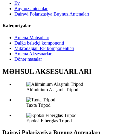
Ev
Buynuz antenalar
Dairəvi Polarizasiya Buynuz Antenaları
Kateqoriyalar
Antena Məhsulları
Dalğa bələdçi komponenti
Mikrodalğalı RF komponentləri
Antena Aksesuarları
Dönər masalar
MƏHSUL AKSESUARLARI
Alüminium Alaşımlı Tripod
Taxta Tripod
Epoksi Fiberglas Tripod
Dairəvi Polarizasiya Buynuz Antenaları