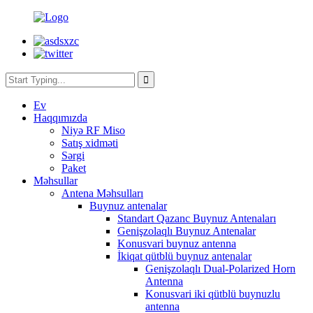
Ev
Haqqımızda
Niyə RF Miso
Satış xidməti
Sərgi
Paket
Məhsullar
Antena Məhsulları
Buynuz antenalar
Standart Qazanc Buynuz Antenaları
Genişzolaqlı Buynuz Antenalar
Konusvari buynuz antenna
İkiqat qütblü buynuz antenalar
Genişzolaqlı Dual-Polarized Horn
Antenna
Konusvari iki qütblü buynuzlu
antenna