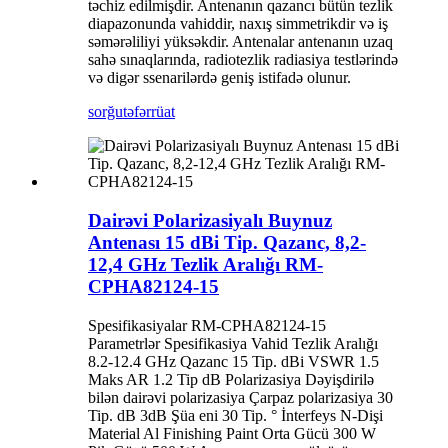
təchiz edilmişdir. Antenanın qazancı bütün tezlik
diapazonunda vahiddir, naxış simmetrikdir və iş
səmərəliliyi yüksəkdir. Antenalar antenanın uzaq
sahə sınaqlarında, radiotezlik radiasiya testlərində
və digər ssenarilərdə geniş istifadə olunur.
sorğu
təfərrüat
Dairəvi Polarizasiyalı Buynuz
Antenası 15 dBi Tip. Qazanc, 8,2-
12,4 GHz Tezlik Aralığı RM-
CPHA82124-15
Spesifikasiyalar RM-CPHA82124-15
Parametrlər Spesifikasiya Vahid Tezlik Aralığı
8.2-12.4 GHz Qazanc 15 Tip. dBi VSWR 1.5
Maks AR 1.2 Tip dB Polarizasiya Dəyişdirilə
bilən dairəvi polarizasiya Çarpaz polarizasiya 30
Tip. dB 3dB Şüa eni 30 Tip. ° İnterfeys N-Dişi
Material Al Finishing Paint Orta Gücü 300 W