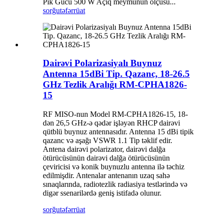
Pik Gücü 500 W Açıq meymunun ölçüsü...
sorğu
təfərrüat
Dairəvi Polarizasiyalı Buynuz
Antenna 15dBi Tip. Qazanc, 18-26.5
GHz Tezlik Aralığı RM-CPHA1826-
15
RF MISO-nun Model RM-CPHA1826-15, 18-
dən 26,5 GHz-ə qədər işləyən RHCP dairəvi
qütblü buynuz antennasıdır. Antenna 15 dBi tipik
qazanc və aşağı VSWR 1.1 Tip təklif edir.
Antena dairəvi polarizator, dairəvi dalğa
ötürücüsünün dairəvi dalğa ötürücüsünün
çeviricisi və konik buynuzlu antenna ilə təchiz
edilmişdir. Antenalar antenanın uzaq sahə
sınaqlarında, radiotezlik radiasiya testlərində və
digər ssenarilərdə geniş istifadə olunur.
sorğu
təfərrüat