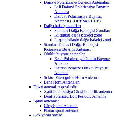
Dairəvi Polarizasiya Buynuz Antenaları
İkili Dairəvi Polarizasiya Buynuz
Antenası
Dairəvi Polarizasiya Buynuz
Antenası (LHCP və RHCP)
Dalğa bələdçi zondları
Standart Dalğa Bələdçisi Zondları
İki qütblü dalğa bələdçi zond
İkiqat silsilənin dalğa bələdçi zond
Standart Dairəvi Dalğa Bələdçisi
Konusvari Buynuz Antenası
Oluklu buynuz antenalar
Xətti Polarizasiya Oluklu Buynuz
Antenna
Dairəvi Polarize Oluklu Buynuz
Antenna
Sektor Waveguide Horn Antenna
Lens Horn Antenaları
Dövri antenaları qeyd edin
Xətti Polarizasiya Girişi Periodik antenna
Dual-Polarized Log-Periodic Antenna
Spiral antenalar
Giriş Spiral Antenna
Planar spiral antenna
Çox yönlü antena