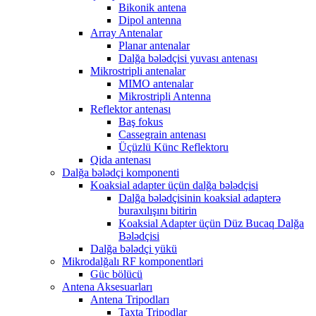
Bikonik antena
Dipol antenna
Array Antenalar
Planar antenalar
Dalğa bələdçisi yuvası antenası
Mikrostripli antenalar
MIMO antenalar
Mikrostripli Antenna
Reflektor antenası
Baş fokus
Cassegrain antenası
Üçüzlü Künc Reflektoru
Qida antenası
Dalğa bələdçi komponenti
Koaksial adapter üçün dalğa bələdçisi
Dalğa bələdçisinin koaksial adapterə
buraxılışını bitirin
Koaksial Adapter üçün Düz Bucaq Dalğa
Bələdçisi
Dalğa bələdçi yükü
Mikrodalğalı RF komponentləri
Güc bölücü
Antena Aksesuarları
Antena Tripodları
Taxta Tripodlar