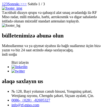
1
2
3
Sonrakı >
>>
Səhifə 1 / 3
Təcrübəli dizayn qrupu və qabaqcıl alət sınaq avadanlığı ilə RF
Miso radar, milli müdafiə, hərbi, aerokosmik və digər sahələrdə
istifadə olunan müxtəlif standart antenaları toplayıb.
bülletenimizə abunə olun
Məhsullarımız və ya qiymət siyahısı ilə bağlı suallarınız üçün bizə
yazın və biz 24 saat ərzində əlaqə saxlayacağıq.
indi sorğu
Bizi izləyin
əlaqə saxlayın
us
№ 128, Bayi yolunun cənub hissəsi, Yongninq şəhəri,
Wenjiang rayonu, Chengdu şəhəri, Siçuan əyaləti, Çin.
0086-（028）-82695327
info@rf-miso.com