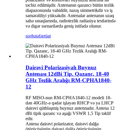
təchiz edilmişdir. Antenanın qazancı bütün tezlik
diapazonunda vahiddir, naxış simmetrikdir və iş
səmərəliliyi yüksəkdir. Antenalar antenanın uzaq
sahə sınaqlarında, radiotezlik radiasiya testlərində
və digər ssenarilərdə geniş istifadə olunur.
sorğu
təfərrüat
Dairəvi Polarizasiyalı Buynuz
Antenası 12dBi Tip. Qazanc, 18-40
GHz Tezlik Aralığı RM-CPHA1840-
12
RF MISO-nun RM-CPHA1840-12 modeli 18-
dən 40GHz-ə qədər işləyən RHCP və ya LHCP
dairəvi qütbləşmiş buynuz antennadır. Antena 12
dBi tipik qazanc və aşağı VSWR 1,5 Tip təklif
edir.
Antena dairəvi polarizator, dairəvi dalğa
ötürücüsünün dairəvi dalğa ötürücüsünün