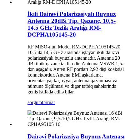
İkili Dairəvi Polarizasiyalı Buynuz
Antenna 20dBi Tip. Qazanc, 10,5-
14,5 GHz Tezlik Aralığı RM-
DCPHA105145-20
RF MISO-nun Model RM-DCPHA105145-20,
10,5 ilə 14,5 GHz arasında işləyən ikili dairəvi
polarizasiyalı buynuzlu antennadır, Antenna 20
dBi tipik qazanc təklif edir. Antenna VSWR 1,5-
dən aşağıdır. Anten RF portları 2,92 dişi koaksial
konnektordur. Antena EMI aşkarlama,
oriyentasiya, kəşfiyyat, antenna qazanması və
nümunə ölçülməsi və digər tətbiq sahələrində
geniş istifadə edilə bilər.
sorğu
təfərrüat
Dairəvi Polarizasiya Buynuz Antenası