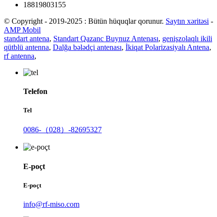
18819803155
© Copyright - 2019-2025 : Bütün hüquqlar qorunur.
Saytın xəritəsi
-
AMP Mobil
standart antena
,
Standart Qazanc Buynuz Antenası
,
genişzolaqlı ikili
qütblü antenna
,
Dalğa bələdçi antenası
,
İkiqat Polarizasiyalı Antena
,
rf antenna
,
Telefon
Tel
0086-（028）-82695327
E-poçt
E-poçt
info@rf-miso.com