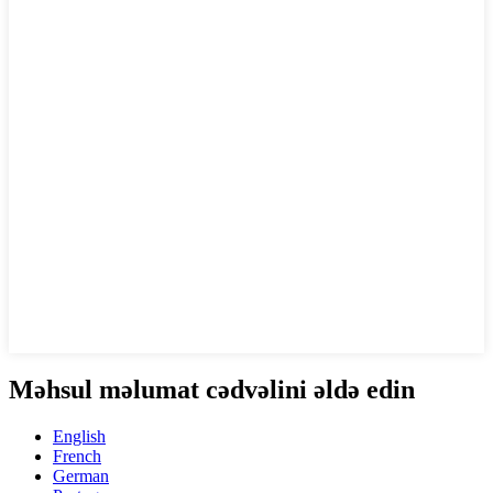
Məhsul məlumat cədvəlini əldə edin
English
French
German