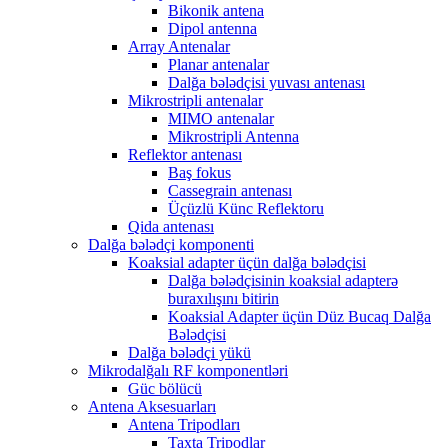
Bikonik antena
Dipol antenna
Array Antenalar
Planar antenalar
Dalğa bələdçisi yuvası antenası
Mikrostripli antenalar
MIMO antenalar
Mikrostripli Antenna
Reflektor antenası
Baş fokus
Cassegrain antenası
Üçüzlü Künc Reflektoru
Qida antenası
Dalğa bələdçi komponenti
Koaksial adapter üçün dalğa bələdçisi
Dalğa bələdçisinin koaksial adapterə
buraxılışını bitirin
Koaksial Adapter üçün Düz Bucaq Dalğa
Bələdçisi
Dalğa bələdçi yükü
Mikrodalğalı RF komponentləri
Güc bölücü
Antena Aksesuarları
Antena Tripodları
Taxta Tripodlar