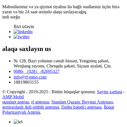
Məhsullarımız və ya qiymət siyahısı ilə bağlı suallarınız üçün bizə
yazın və biz 24 saat ərzində əlaqə saxlayacağıq.
indi sorğu
Bizi izləyin
əlaqə saxlayın
us
№ 128, Bayi yolunun cənub hissəsi, Yongninq şəhəri,
Wenjiang rayonu, Chengdu şəhəri, Siçuan əyaləti, Çin.
0086-（028）-82695327
info@rf-miso.com
18819803155
© Copyright - 2019-2025 : Bütün hüquqlar qorunur.
Saytın xəritəsi
-
AMP Mobil
standart antena
,
rf antenna
,
Standart Qazanc Buynuz Antenası
,
genişzolaqlı ikili qütblü antenna
,
Dalğa bələdçi antenası
,
İkiqat
Polarizasiyalı Antena
,