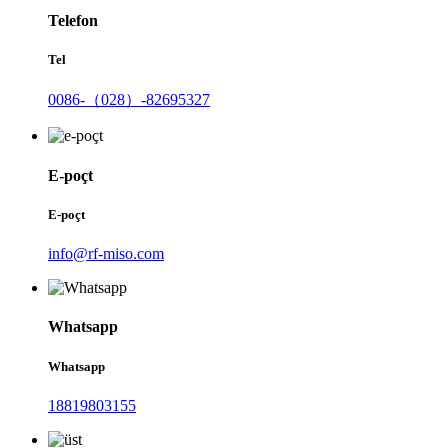
Telefon
Tel
0086-（028）-82695327
E-poçt
E-poçt
info@rf-miso.com
Whatsapp
Whatsapp
18819803155