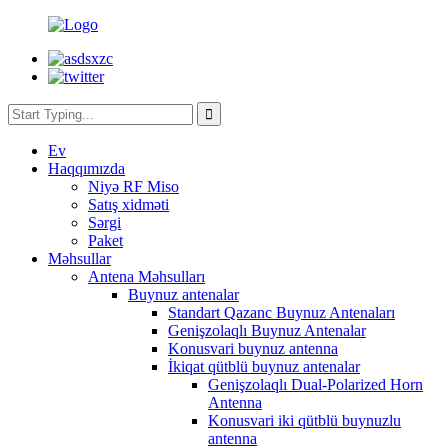
Ev
Haqqımızda
Niyə RF Miso
Satış xidməti
Sərgi
Paket
Məhsullar
Antena Məhsulları
Buynuz antenalar
Standart Qazanc Buynuz Antenaları
Genişzolaqlı Buynuz Antenalar
Konusvari buynuz antenna
İkiqat qütblü buynuz antenalar
Genişzolaqlı Dual-Polarized Horn
Antenna
Konusvari iki qütblü buynuzlu
antenna