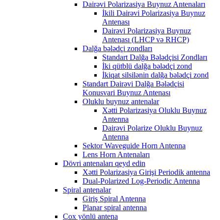
Dairəvi Polarizasiya Buynuz Antenaları
İkili Dairəvi Polarizasiya Buynuz
Antenası
Dairəvi Polarizasiya Buynuz
Antenası (LHCP və RHCP)
Dalğa bələdçi zondları
Standart Dalğa Bələdçisi Zondları
İki qütblü dalğa bələdçi zond
İkiqat silsilənin dalğa bələdçi zond
Standart Dairəvi Dalğa Bələdçisi
Konusvari Buynuz Antenası
Oluklu buynuz antenalar
Xətti Polarizasiya Oluklu Buynuz
Antenna
Dairəvi Polarize Oluklu Buynuz
Antenna
Sektor Waveguide Horn Antenna
Lens Horn Antenaları
Dövri antenaları qeyd edin
Xətti Polarizasiya Girişi Periodik antenna
Dual-Polarized Log-Periodic Antenna
Spiral antenalar
Giriş Spiral Antenna
Planar spiral antenna
Çox yönlü antena