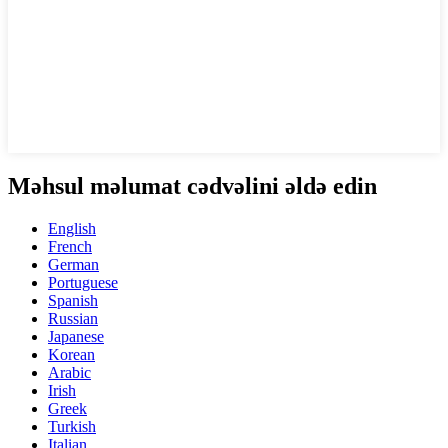
Məhsul məlumat cədvəlini əldə edin
English
French
German
Portuguese
Spanish
Russian
Japanese
Korean
Arabic
Irish
Greek
Turkish
Italian