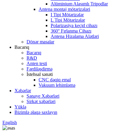
Alüminium Alaşımlı Tripodlar
Antena montaj mötərizələri
I Tipi Mötərizələr
L Tipi Mötərizələr
Polarizasiya keçid cihazı
360° Fırlanma Cihazı
Antena Hizalama Alətləri
Dönər masalar
Bacarıq
Bacarıq
R&D
Anten testi
Fərdiləşdirmə
İstehsal sənəti
CNC dəqiq emal
Vakuum lehimləmə
Xəbərlər
Sənaye Xəbərləri
Şirkət xəbərləri
Yüklə
Bizimlə əlaqə saxlayın
English