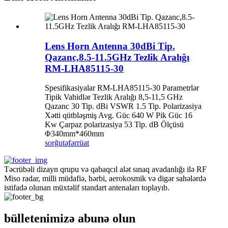
Lens Horn Antenna 30dBi Tip.
Qazanc,8.5-11.5GHz Tezlik Aralığı
RM-LHA85115-30
Spesifikasiyalar RM-LHA85115-30 Parametrlər
Tipik Vahidlər Tezlik Aralığı 8,5-11,5 GHz
Qazanc 30 Tip. dBi VSWR 1.5 Tip. Polarizasiya
Xətti qütbləşmiş Avg. Güc 640 W Pik Güc 16
Kw Çarpaz polarizasiya 53 Tip. dB Ölçüsü
Φ340mm*460mm
sorğu
təfərrüat
Təcrübəli dizayn qrupu və qabaqcıl alət sınaq avadanlığı ilə RF
Miso radar, milli müdafiə, hərbi, aerokosmik və digər sahələrdə
istifadə olunan müxtəlif standart antenaları toplayıb.
bülletenimizə abunə olun