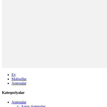
Ev
Məhsullar
Antenalar
Kateqoriyalar
Antenalar
Array Antenalar