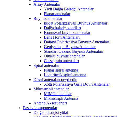
Array Antenalar
Yivli Dalğa Bələdçi Antenalar
Planar antenalar
Buynuz antenalar
İkiqat Polarizasiyalı Buynuz Antenalar
Dalğa bələdçi zondları
Konusvari buynuz antenalar
Lens Horn Antenaları
Dairəvi Polarizasiya Buynuz Antenaları
Genişzolaqlı Buynuz Antenalar
Standart Qazanc Buynuz Antenaları
Oluklu buynuz antenalar
Cassegrain antenaları
Spiral antenalar
Planar spiral antenna
Loqarifmik spiral antenna
Dövri antenaları qeyd edin
Xətti Polarizasiya Giriş Dövri Antenalar
Mikrostripli antenalar
MIMO antenalar
Mikrostripli Antenna
Antena Aksesuarları
Passiv komponentlər
Dalğa bələdçisi yükü