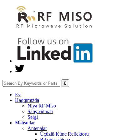
Ev
Haqqımızda
Niyə RF Miso
Satış xidməti
Sərgi
Məhsullar
Antenalar
Üçüzlü Künc Reflektoru
Bikonik antena