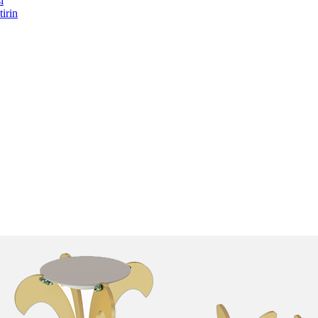
i
tirin