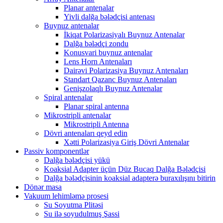
Planar antenalar
Yivli dalğa bələdçisi antenası
Buynuz antenalar
İkiqat Polarizasiyalı Buynuz Antenalar
Dalğa bələdçi zondu
Konusvari buynuz antenalar
Lens Horn Antenaları
Dairəvi Polarizasiya Buynuz Antenaları
Standart Qazanc Buynuz Antenaları
Genişzolaqlı Buynuz Antenalar
Spiral antenalar
Planar spiral antenna
Mikrostripli antenalar
Mikrostripli Antenna
Dövri antenaları qeyd edin
Xətti Polarizasiya Giriş Dövri Antenalar
Passiv komponentlər
Dalğa bələdçisi yükü
Koaksial Adapter üçün Düz Bucaq Dalğa Bələdçisi
Dalğa bələdçisinin koaksial adapterə buraxılışını bitirin
Dönər masa
Vakuum lehimləmə prosesi
Su Soyutma Plitəsi
Su ilə soyudulmuş Şassi