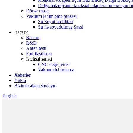
Koaksial Adapter üçün Düz Bucaq Dalğa Bələdçis
Dalğa bələdçisinin koaksial adapterə buraxılışını bi
Dönər masa
Vakuum lehimləmə prosesi
Su Soyutma Plitəsi
Su ilə soyudulmuş Şassi
Bacarıq
Bacarıq
R&D
Anten testi
Fərdiləşdirmə
İstehsal sənəti
CNC dəqiq emal
Vakuum lehimləmə
Xəbərlər
Yüklə
Bizimlə əlaqə saxlayın
English